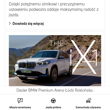
Dzięki potężnemu silnikowi i precyzyjnemu
ustawieniu podwozia oddaje maksymalną radość z
jazdy.
Dowiedz się więcej
Dealer BMW Premium Arena Łódź Rokicińska.
THE iX1
W pełni elektryczne BMW iX1 emanuje elektryzującą
determinacją.
Wizyta serwisowa
Jazda próbna
Samochody używane