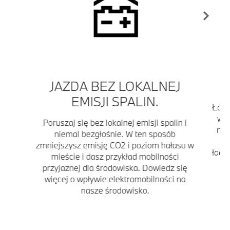
JAZDA BEZ LOKALNEJ
EMISJI SPALIN.
Ładu
wła
Poruszaj się bez lokalnej emisji spalin i
noc
niemal bezgłośnie. W ten sposób
zmniejszysz emisję CO2 i poziom hałasu w
łado
mieście i dasz przykład mobilności
ła
przyjaznej dla środowiska. Dowiedz się
więcej o wpływie elektromobilności na
nasze środowisko.