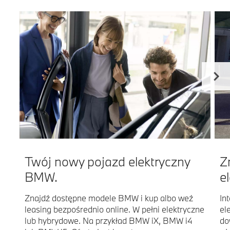
Twój nowy pojazd elektryczny
Z
BMW.
e
Znajdź dostępne modele BMW i kup albo weź
In
leasing bezpośrednio online. W pełni elektryczne
el
lub hybrydowe. Na przykład BMW iX, BMW i4
do