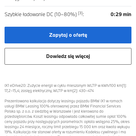
[3]
Szybkie ładowanie DC (10–80%)
:
0:29 min
Zapytaj o ofertę
Zapytaj o ofertę
i7 eDrive50 Limuzyna: Zużycie energii w cyklu mieszanym WLTP w kWh/100
km[1]: 19,1; zasięg elektryczny, WLTP w km[2]: 611
Dowiedz się więcej
Prezentowana kalkulacja dotyczy leasingu pojazdu BMW i7 w ramach usługi
BMW Leasing 100% oferowanej przez BMW Financial Services Polska sp. z
o.o. z siedzibą w Warszawie i jest kierowana do przedsiębiorców. Koszt
leasingu odpowiada całkowitej sumie opłat 100% ceny pojazdu przy
następujących parametrach: opłata wstępna 25%, okres leasingu 24
iX1 eDrive20: Zużycie energii w cyklu mieszanym WLTP w kWh/100 km[1]:
miesiące, roczny limit przebiegu 15 000 km oraz kwota wykupu 19%.
17,2–15,4; zasięg elektryczny, WLTP w km[2]: 430–474
Kalkulacja nie stanowi oferty w rozumieniu Kodeksu cywilnego i ma
charakter jedynie informacyjny. Zawarcie umowy uzależnione jest od
Prezentowana kalkulacja dotyczy leasingu pojazdu BMW iX1 w ramach
pozytywnego wyniku weryfikacji prawnofinansowej klienta oraz
usługi BMW Leasing 100% oferowanej przez BMW Financial Services
ubezpieczenia pojazdu w pierwszym roku użytkowania w ramach oferty
Polska sp. z o.o. z siedzibą w Warszawie i jest kierowana do
BMW Financial Services Polska sp. z o.o. z siedzibą w Warszawie.
przedsiębiorców. Koszt leasingu odpowiada całkowitej sumie opłat 100%
Szczegóły oferty są dostępne w kontakcie z nami lub na bmw.pl.
ceny pojazdu przy następujących parametrach: opłata wstępna 25%, okres
leasingu 24 miesiące, roczny limit przebiegu 15 000 km oraz kwota wykupu
19%. Kalkulacja nie stanowi oferty w rozumieniu Kodeksu cywilnego i ma