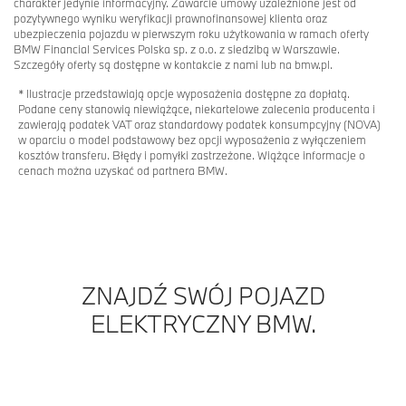
charakter jedynie informacyjny. Zawarcie umowy uzależnione jest od
pozytywnego wyniku weryfikacji prawnofinansowej klienta oraz
ubezpieczenia pojazdu w pierwszym roku użytkowania w ramach oferty
BMW Financial Services Polska sp. z o.o. z siedzibą w Warszawie.
Szczegóły oferty są dostępne w kontakcie z nami lub na bmw.pl.
* Ilustracje przedstawiają opcje wyposażenia dostępne za dopłatą.
Podane ceny stanowią niewiążące, niekartelowe zalecenia producenta i
zawierają podatek VAT oraz standardowy podatek konsumpcyjny (NOVA)
w oparciu o model podstawowy bez opcji wyposażenia z wyłączeniem
kosztów transferu. Błędy i pomyłki zastrzeżone. Wiążące informacje o
cenach można uzyskać od partnera BMW.
ZNAJDŹ SWÓJ POJAZD
ELEKTRYCZNY BMW.