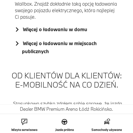
Wallbox. Znajdź dokładnie taką opcję ładowania
swojego pojazdu elektrycznego, która najlepiej
Ci pasuje.
Więcej o ładowaniu w domu
Więcej o ładowaniu w miejscach
publicznych
OD KLIENTÓW DLA KLIENTÓW:
E-MOBILNOŚĆ NA CO DZIEŃ.
„Stosunkowo szybko zdałem sobie sprawę, że jazda
Dealer BMW Premium Arena Łódź Rokicińska.
pojazdem elektrycznym może być również świetną
zabawą”.
Raz BMW, zawsze BMW. Raz elektryczny, zawsze
Wizyta serwisowa
Jazda próbna
Samochody używane