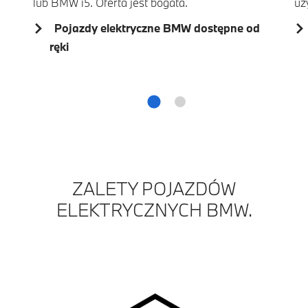
lub BMW i5. Oferta jest bogata.
uż
Pojazdy elektryczne BMW dostępne od
ręki
ZALETY POJAZDÓW
ELEKTRYCZNYCH BMW.