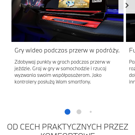
Gry wideo podczas przerw w podróży.
Fu
Zdobywaj punkty w grach podczas przerw w
Pa
jeździe. Graj w gry w samochodzie i rzucaj
ro
wyzwania swoim współpasażerom. Jako
do
kontrolery posłużą Wam smartfony.
in
OD CECH PRAKTYCZNYCH PRZEZ