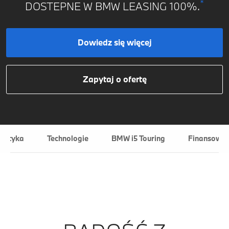
*
DOSTEPNE W BMW LEASING 100%.
Dowiedz się więcej
Zapytaj o ofertę
ylistyka
Technologie
BMW i5 Touring
Finansowani