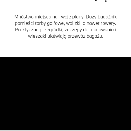
Mnóstwo miejsca na Twoje plany. Duży bagażnik
pomieści torby golfowe, walizki, a nawet rowery.
Praktyczne przegródki, zaczepy do mocowania i
wieszaki ułatwiają przewóz bagażu.