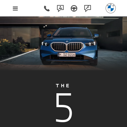
5
THE